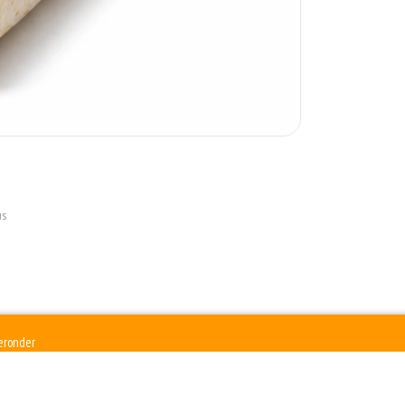
us
ieronder