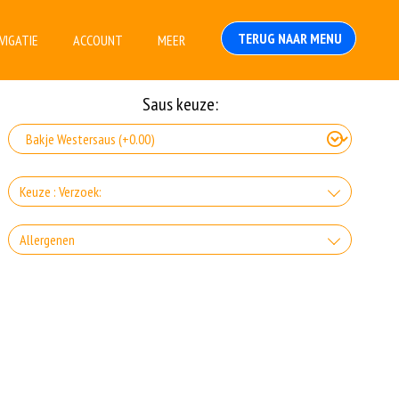
TERUG NAAR MENU
VIGATIE
ACCOUNT
MEER
Saus keuze:
Keuze : Verzoek:
Halal bakken
Allergenen
+0.00
Gluten is een eiwit dat van nature voorkomt in bepaalde granen.
Voorbeelden van glutenhoudende granen zijn tarwe, kamut, spelt, gerst
en rogge. Gluten geven elasticiteit aan de producten die van het meel
gemaakt worden. Hoe meer gluten het meel bevat, des
Zuivel past in een gezonde voeding. Koemelk-allergie is echter de meest
voorkomende voedselallergie.
Dit product is halal