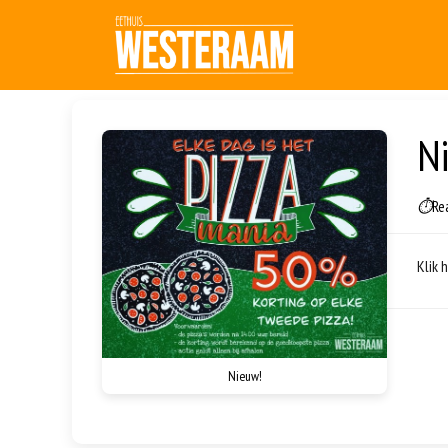
N
⏱
Re
Klik 
Nieuw!