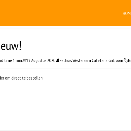
HOM
ieuw!
ad time 1 min
📅
19 Augustus 2020
👤
Eethuis Westeraam Cafetaria Grillroom
🏷️
N
hier om direct te bestellen.