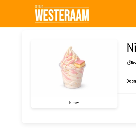
N
⏱
Re
De sm
Nieuw!