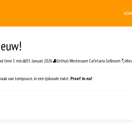
HOM
ieuw!
ad time 1 min
📅
31 Januari 2026
👤
Eethuis Westeraam Cafetaria Grillroom
🏷️
Nie
aak van tompouce, in een ijskoude twist.
Proef 'm nu!