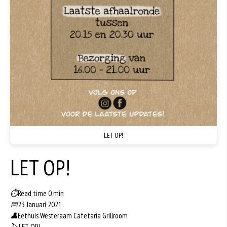
LET OP!
LET OP!
⏱
Read time 0 min
📅
23 Januari 2021
👤
Eethuis Westeraam Cafetaria Grillroom
🏷️
LET OP!