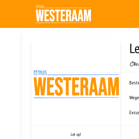
Le
⏱
Re
Beste
Wegen
Excu
Let op!