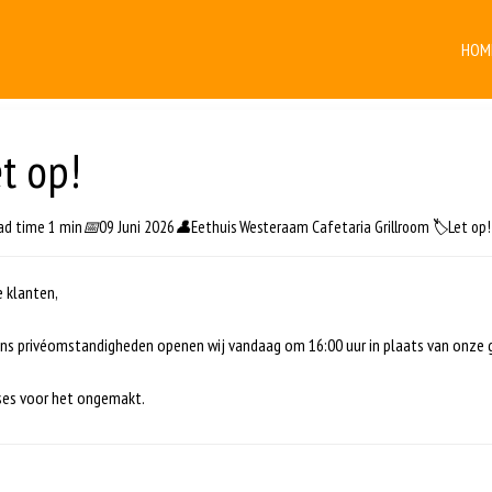
HOM
t op!
ad time 1 min
📅
09 Juni 2026
👤
Eethuis Westeraam Cafetaria Grillroom
🏷️
Let op!
 klanten,
s privéomstandigheden openen wij vandaag om 16:00 uur in plaats van onze ge
ses voor het ongemakt.