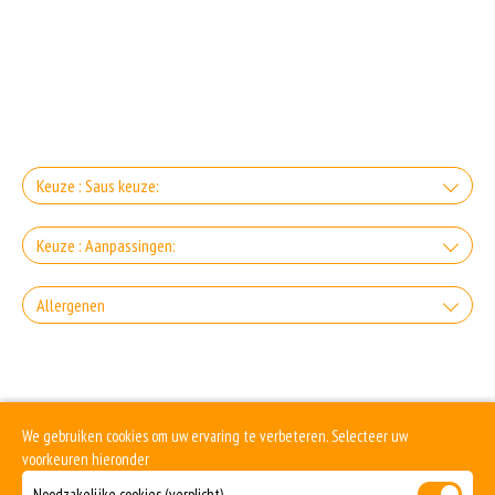
Keuze : Saus keuze:
Zonder saus
Keuze : Aanpassingen:
+0.00
Zonder zout
Allergenen
Mayo
+0.00
+€0.65
Dit product is halal
Hard bakken
Spicy mayo
+0.00
Dit is een vegetarisch gerecht.
We gebruiken cookies om uw ervaring te verbeteren. Selecteer uw
+€1.20
Zacht bakken
voorkeuren hieronder
Truffelmayo
Dit is een veganistisch gerecht.
Noodzakelijke cookies (verplicht)