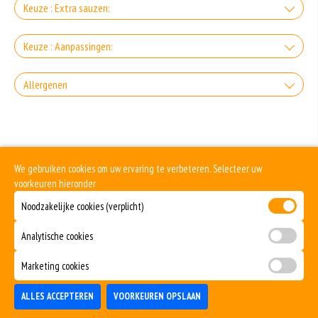
Groot
Keuze : Extra sauzen:
+€1.40
Uitjes
Keuze : Aanpassingen:
+€0.50
Zonder zout
Allergenen
Mayo
+0.00
Gluten is een eiwit dat van nature voorkomt in bepaalde granen. Voorbeelden
+€0.80
Hard bakken
van glutenhoudende granen zijn tarwe, kamut, spelt, gerst en rogge. Gluten
*Nieuw Spicy mayo
geven elasticiteit aan de producten die van het meel gemaakt worden. Hoe
meer gluten het meel bevat, des
+0.00
Soja behoort tot de peulvruchten. Sojabonen zijn rijk aan goed bruikbare
We gebruiken cookies om uw ervaring te verbeteren. Selecteer uw
+€1.20
eiwitten. Soja wordt in de voedingsmiddelenindustrie veel gebruikt als
Zacht bakken
structuurverbeteraar, emulgator en als vulling.
voorkeuren hieronder
Truffelmayo
Eieren worden verwerkt in heel veel producten. Kippeneieren zijn de meest
Noodzakelijke cookies (verplicht)
+0.00
gebruikte soorten eieren. Kippenei-eiwit kan hierbij allergische reacties
+€1.40
veroorzaken.
Saus over de friet
Curry
Analytische cookies
Er bestaan veel verschillende soorten noten. Noten behoren tot volwaardige
vleesvervangers. Het zijn de vruchten van bomen.
+0.00
+€0.80
Marketing cookies
Pinda’s vallen niet onder de categorie noten, maar behoren tot de groep
Ketchup
peulvruchten. Een minimale hoeveelheid pinda kan bij sommige mensen met
een pinda-allergie, al tot zeer ernstige reacties leiden.
ALLES ACCEPTEREN
VOORKEUREN OPSLAAN
TOEVOEGEN
+€0.80
Mosterd wordt onder andere gemaakt uit mosterdzaden. Mosterdzaad wordt