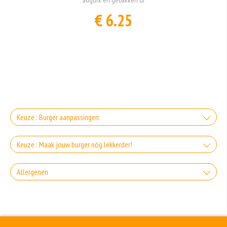
€ 6.25
Keuze : Burger aanpassingen:
Alleen vlees en broodje
Keuze : Maak jouw burger nóg lekkerder!
+0.00
Extra gesmolten goudse kaas
Allergenen
Zonder broodje
+€1.75
Gluten is een eiwit dat van nature voorkomt in bepaalde granen. Voorbeelden
+0.00
Extra gesmolten cheddar
van glutenhoudende granen zijn tarwe, kamut, spelt, gerst en rogge. Gluten
Zonder sla
geven elasticiteit aan de producten die van het meel gemaakt worden. Hoe
meer gluten het meel bevat, des
+€1.75