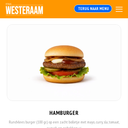
TERUG NAAR MENU
HAMBURGER
Rundvlees burger (100 gr.) op een zacht bolletje met mayo, curry, sla, tomaat,
augurk en gebakken ui