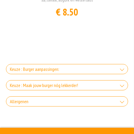
€ 8.50
Keuze : Burger aanpassingen:
Zonder broodje
Keuze : Maak jouw burger nóg lekkerder!
+0.00
Extra gesmolten goudse kaas
Allergenen
Zonder kaas
+€1.75
Gluten is een eiwit dat van nature voorkomt in bepaalde granen. Voorbeelden
+0.00
Extra gesmolten cheddar
van glutenhoudende granen zijn tarwe, kamut, spelt, gerst en rogge. Gluten
Zonder sla
geven elasticiteit aan de producten die van het meel gemaakt worden. Hoe
meer gluten het meel bevat, des
+€1.75