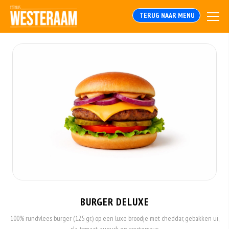
TERUG NAAR MENU
BURGER DELUXE
100% rundvlees burger (125 gr.) op een luxe broodje met cheddar, gebakken ui,
sla, tomaat, augurk en westersaus